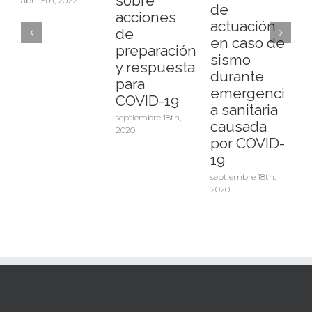
sobre
abril 5th, 2022
de
acciones
actuación
de
en caso de
preparación
sismo
d
y respuesta
durante
para
emergenci
a
COVID-19
a sanitaria
septiembre 18th,
causada
s
2020
2
por COVID-
19
septiembre 18th,
2020