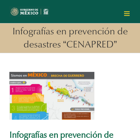
Skip
to
content
Infografías en prevención de
desastres “CENAPRED”
View
Larger
Image
Infografías en prevención de