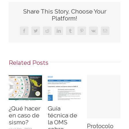
Share This Story, Choose Your
Platform!
Facebook
Twitter
Reddit
LinkedIn
Tumblr
Pinterest
Vk
Email
Related Posts
¿Qué hacer
Guía
en caso de
técnica de
sismo?
la OMS
Protocolo