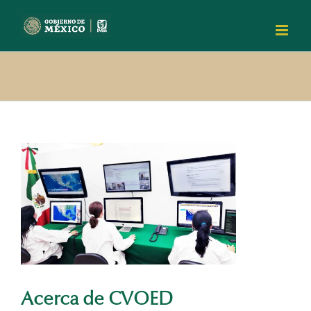
Skip
to
content
View
Larger
Image
Acerca de CVOED