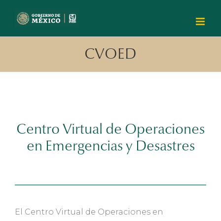
Skip
to
content
CVOED
Centro Virtual de Operaciones
en Emergencias y Desastres
El Centro Virtual de Operaciones en