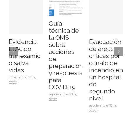
Guía
técnica de
la OMS
Evidencia:
Evacuación
sobre
El Acido
de áreas
acciones
tranexámic
críticas por
de
o salva
conato de
preparación
vidas
incendio en
y respuesta
un hospital
noviembre 17th,
para
2020
de
COVID-19
segundo
a
septiembre 18th,
nivel
2020
septiembre 18th,
2020
s
2