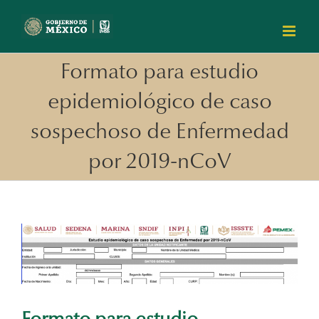
Skip
to
content
Formato para estudio
epidemiológico de caso
sospechoso de Enfermedad
por 2019-nCoV
View
Larger
Image